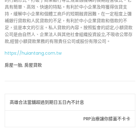
的行銷形式，打破了商業銀行等正規金融機構的長期經營模式。它
具有簡單、高效、快速的特點。有利於中小企業及時獲得信貸支
持，緩解中小企業和個體工商戶的短期融資困難，在一定程度上彌
補銀行貸款和人民貸款的不足，有利於中小企業貸款和借款的不
足，這是本文的引言。私人貸款的內容。按照監會的認定,小額貸款
公司是由自然人、企業法人與其他社會組織投資設立,不吸收公眾存
款,經營小額貸款業務的有限責任公司或股份有限公司。
https://huiantang.com.tw
房屋一胎
,
房屋貸款
文
高雄合法當舖超過到期日五日內不計息
章
PRP治療讓你膝蓋不卡卡
導