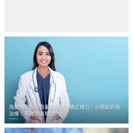
角膜塑形術通過重塑角膜來矯正視力｜小朋友近視
治療｜有效恢復視力