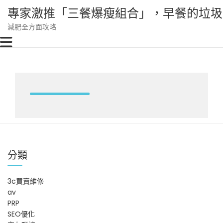
Skip
專家激推「三餐爆瘦組合」，早餐的垃圾
to
content
減肥全方面攻略
分類
3c買賣維修
av
PRP
SEO優化