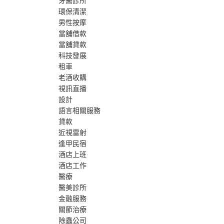
牙醫診所
環保清潔
男性按摩
當舖借款
當舖貸款
科技發展
租車
老酒收購
視訊直播
設計
語言相關服務
貸款
近視雷射
逢甲民宿
酒店上班
酒店工作
醫療
醫美診所
金融服務
關節治療
除蟲公司