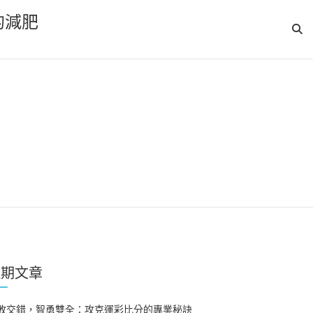
的減肥
近期文章
敗交錯，智勇雙全：攻克運彩比分的專業秘訣