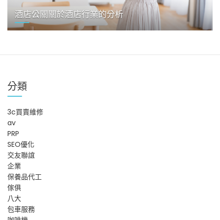
酒店公關關於酒店行業的分析
分類
3c買賣維修
av
PRP
SEO優化
交友聯誼
企業
保養品代工
傢俱
八大
包車服務
咖啡機