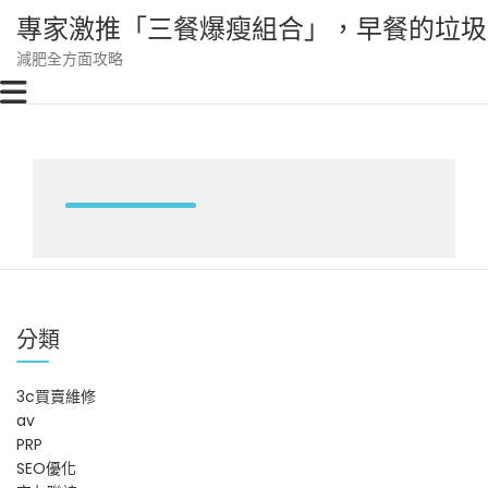
Skip
專家激推「三餐爆瘦組合」，早餐的垃圾
to
content
減肥全方面攻略
分類
3c買賣維修
av
PRP
SEO優化