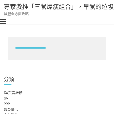
Skip
專家激推「三餐爆瘦組合」，早餐的垃圾
to
content
減肥全方面攻略
分類
3c買賣維修
av
PRP
SEO優化