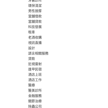
牙醫診所
環保清潔
男性按摩
當舖借款
當舖貸款
科技發展
租車
老酒收購
視訊直播
設計
語言相關服務
貸款
近視雷射
逢甲民宿
酒店上班
酒店工作
醫療
醫美診所
金融服務
關節治療
除蟲公司