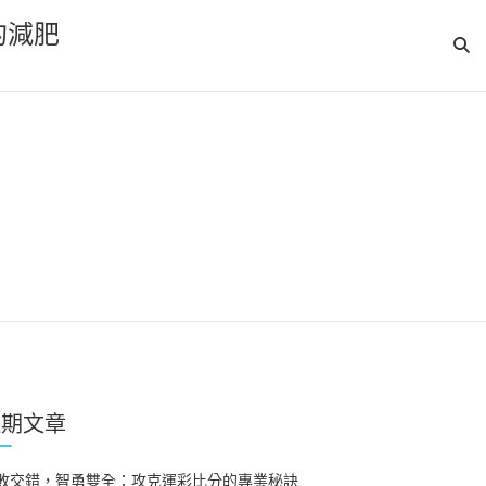
的減肥
近期文章
敗交錯，智勇雙全：攻克運彩比分的專業秘訣