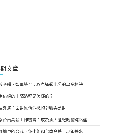
近期文章
敗交錯，智勇雙全：攻克運彩比分的專業秘訣
南借錢的申請過程是怎樣的？
友外遇：面對感情危機的挑戰與應對
索台南高薪工作機會：成為酒店經紀的關鍵路徑
個簡單的公式，你也能領台南高薪！現領薪水