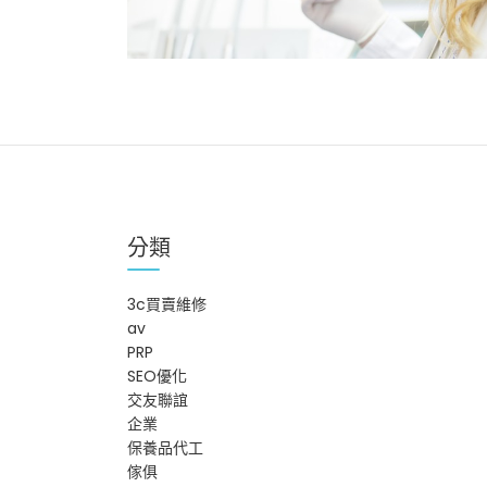
分類
3c買賣維修
av
PRP
SEO優化
交友聯誼
企業
保養品代工
傢俱