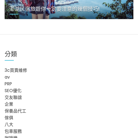
澎湖民宿旅遊你一定要注意的幾個技巧!
分類
3c買賣維修
av
PRP
SEO優化
交友聯誼
企業
保養品代工
傢俱
八大
包車服務
咖啡機