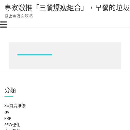
Skip
專家激推「三餐爆瘦組合」，早餐的垃圾
to
content
減肥全方面攻略
分類
3c買賣維修
av
PRP
SEO優化