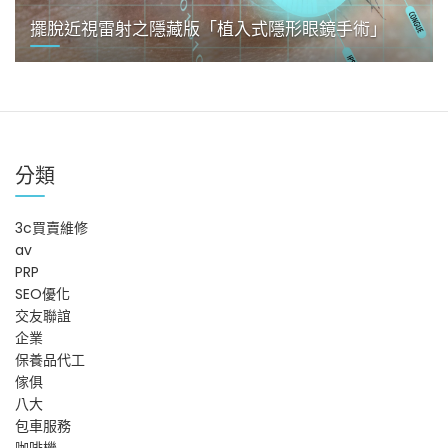
擺脫近視雷射之隱藏版「植入式隱形眼鏡手術」
分類
3c買賣維修
av
PRP
SEO優化
交友聯誼
企業
保養品代工
傢俱
八大
包車服務
咖啡機