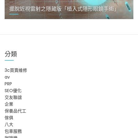
擺脫近視雷射之隱藏版「植入式隱形眼鏡手術」
分類
3c買賣維修
av
PRP
SEO優化
交友聯誼
企業
保養品代工
傢俱
八大
包車服務
咖啡機