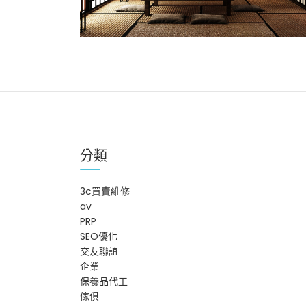
分類
3c買賣維修
av
PRP
SEO優化
交友聯誼
企業
保養品代工
傢俱