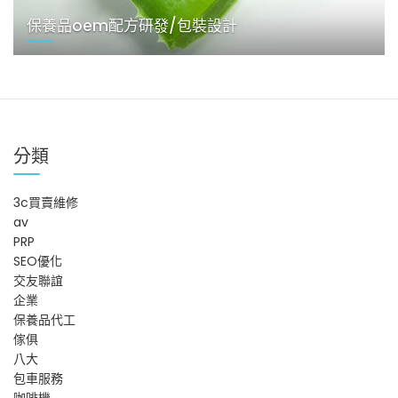
保養品oem配方研發/包裝設計
分類
3c買賣維修
av
PRP
SEO優化
交友聯誼
企業
保養品代工
傢俱
八大
包車服務
咖啡機