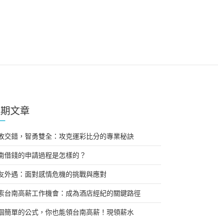
近期文章
敗交錯，智勇雙全：攻克運彩比分的專業秘訣
南借錢的申請過程是怎樣的？
友外遇：面對感情危機的挑戰與應對
索台南高薪工作機會：成為酒店經紀的關鍵路徑
個簡單的公式，你也能領台南高薪！現領薪水