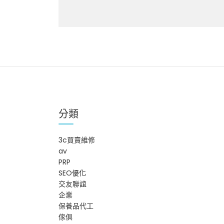
分類
3c買賣維修
av
PRP
SEO優化
交友聯誼
企業
保養品代工
傢俱