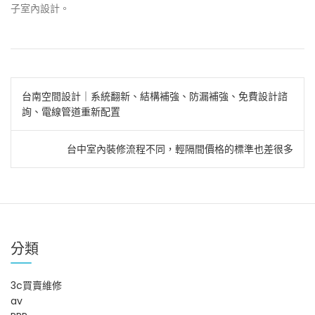
子室內設計。
文
台南空間設計｜系統翻新、結構補強、防漏補強、免費設計諮
詢、電線管道重新配置
章
導
台中室內裝修流程不同，輕隔間價格的標準也差很多
覽
分類
3c買賣維修
av