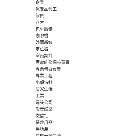
企業
保養品代工
傢俱
八大
包車服務
咖啡機
外籍新娘
定位器
室內設計
家電維修保養買賣
專業儀器買賣
專業工程
小額借錢
居家生活
工業
建設公司
影音娛樂
徵信社
情趣用品
房地產
房屋一胎二胎