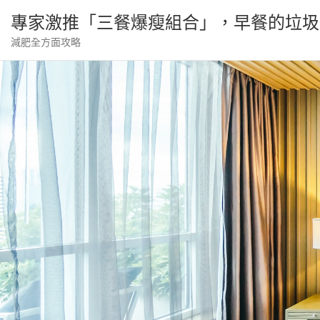
Skip
專家激推「三餐爆瘦組合」，早餐的垃圾
to
content
減肥全方面攻略