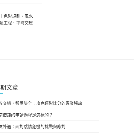
設計｜色彩規劃、風水
延工程、準時交屋
近期文章
敗交錯，智勇雙全：攻克運彩比分的專業秘訣
南借錢的申請過程是怎樣的？
友外遇：面對感情危機的挑戰與應對